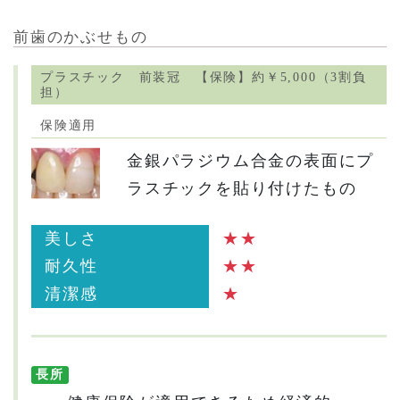
前歯のかぶせもの
プラスチック 前装冠 【保険】約￥5,000（3割負
担）
保険適用
金銀パラジウム合金の表面にプ
ラスチックを貼り付けたもの
美しさ
★★
耐久性
★★
清潔感
★
長所