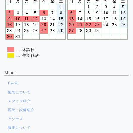
日
月
火
水
木
金
土
日
月
火
水
木
金
土
1
1
2
3
4
5
2
3
4
5
6
7
8
6
7
8
9
10
11
12
9
10
11
12
13
14
15
13
14
15
16
17
18
19
16
17
18
19
20
21
22
20
21
22
23
24
25
26
23
24
25
26
27
28
29
27
28
29
30
30
31
… 休診日
… 午後休診
Menu
Home
医院について
スタッフ紹介
医院・設備紹介
アクセス
費用について