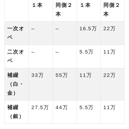
１本
同側２
１本
同側２
本
本
一次オ
–
–
16.5万
22万
ペ
二次オ
–
–
5.5万
11万
ペ
補綴
33万
55万
11万
22万
（白・
金）
補綴
27.5万
44万
5.5万
11万
（銀）