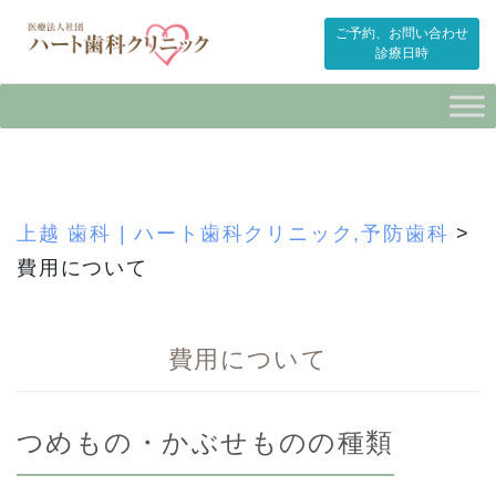
ご予約、お問い合わせ
診療日時
Skip
to
content
上越 歯科 | ハート歯科クリニック,予防歯科
>
費用について
費用について
つめもの・かぶせものの種類