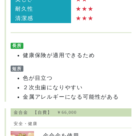
耐久性
★★★
清潔感
★★★
長所
健康保険が適用できるため
短所
色が目立つ
２次虫歯になりやすい
金属アレルギーになる可能性がある
金合金 【自費】 ￥66,000
安全・健康
金合金を使用