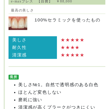
e-maxプレス 【自費】 ￥88,000
最高の美しさ
100%セラミックを使ったもの
美しさ
★★★★★
耐久性
★★★★
清潔感
★★★★★
長所
美しさ№1。自然で透明感のある白色
ほとんど変色しない
磨耗に強い
清潔感が高くプラークがつきにくい