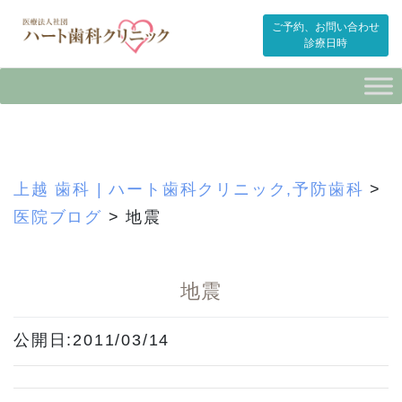
ご予約、お問い合わせ
診療日時
Skip
to
content
上越 歯科 | ハート歯科クリニック,予防歯科
>
医院ブログ
>
地震
地震
公開日:2011/03/14