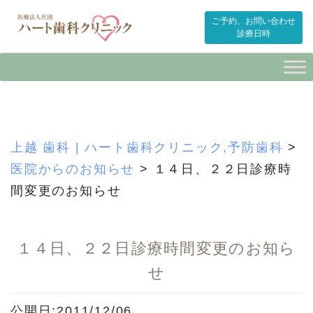
ご予約、お問い合わせ
診療日時
Skip
to
content
上越 歯科 | ハート歯科クリニック,予防歯科
>
医院からのお知らせ
>
１４日、２２日診療時
間変更のお知らせ
１４日、２２日診療時間変更のお知ら
せ
公開日:2011/12/06