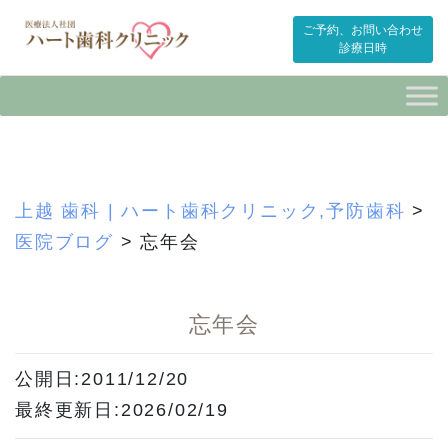
ご予約、お問い合わせ
診療日時
Skip
to
content
上越 歯科 | ハート歯科クリニック,予防歯科
>
医院ブログ
>
忘年会
忘年会
公開日:2011/12/20
最終更新日:2026/02/19