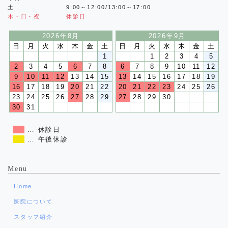
土
9:00～12:00/13:00～17:00
木・日・祝
休診日
2026年8月
2026年9月
日
月
火
水
木
金
土
日
月
火
水
木
金
土
1
1
2
3
4
5
2
3
4
5
6
7
8
6
7
8
9
10
11
12
9
10
11
12
13
14
15
13
14
15
16
17
18
19
16
17
18
19
20
21
22
20
21
22
23
24
25
26
23
24
25
26
27
28
29
27
28
29
30
30
31
… 休診日
… 午後休診
Menu
Home
医院について
スタッフ紹介